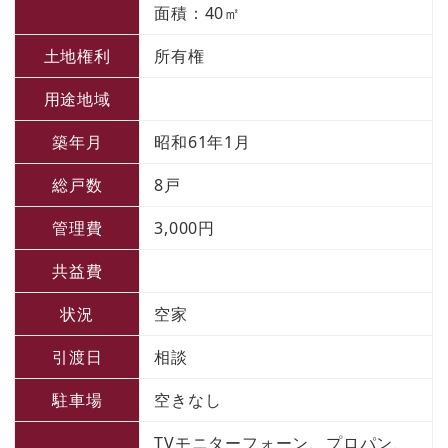
面積：40㎡
土地権利
所有権
用途地域
築年月
昭和61年1月
総戸数
8戸
管理費
3,000円
共益費
状況
空家
引渡日
相談
駐車場
空きなし
TVモニターフォーン、プロパン、