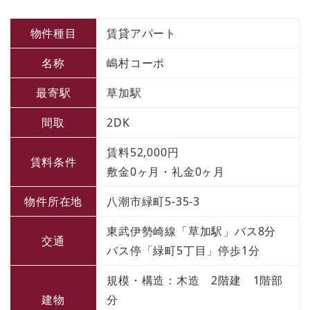
物件種目
賃貸アパート
名称
嶋村コーポ
最寄駅
草加駅
間取
2DK
賃料52,000円
賃料条件
敷金0ヶ月・礼金0ヶ月
物件所在地
八潮市緑町5-35-3
東武伊勢崎線「草加駅」バス8分
交通
バス停「緑町5丁目」停歩1分
規模・構造：木造 2階建 1階部
建物
分